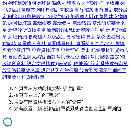
約
列印到診證明
列印病假紙
列印處方
列印診症訂單收據
列
印診症訂單處方
列印貨物訂單收據
刪除檔案
刪除自訂成分設
定
刪除自訂藥物設定
在診症紀錄加載病人以往病歷
建立病假
紙
改貨物訂單
新增檔案
新增病人
新增職員
新增診所藥物名
單
新增診所貨物名單
新增診症紀錄
新增診症訂單
新增貨物訂
單
新增預約
更改個人系統設定
更改密碼
更新系統
查看出入
貨記錄
查看病人資料
查看職員資料
查看診所本月/本年數據
查看診症訂單
查看貨物訂單
查看預約
登出
紀錄藥材和貨物入
貨
自動產生病人編號
自訂常用既往史
自訂常用醫囑
設定/修
改診所資料
設定文檔格式 (病假紙, 收據等)
設定系統成分名單
設定系統藥物名單
設定缺乏存貨提醒
設置列表顯示詳細內容
調整藥材和貨物數量
在頁面左方功能欄點擊”診症訂單”
按頁面右上方的”新增”
填寫有關資料後按右下方的”儲存”
如有設置，新增診症訂單後系統會自動產生訂單編號