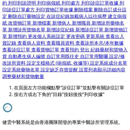
約
列印到診證明
列印病假紙
列印處方
列印診症訂單收據
列
印診症訂單處方
列印貨物訂單收據
刪除檔案
刪除自訂成分設
定
刪除自訂藥物設定
在診症紀錄加載病人以往病歷
建立病假
紙
改貨物訂單
新增檔案
新增病人
新增職員
新增診所藥物名
單
新增診所貨物名單
新增診症紀錄
新增診症訂單
新增貨物訂
單
新增預約
更改個人系統設定
更改密碼
更新系統
查看出入
貨記錄
查看病人資料
查看職員資料
查看診所本月/本年數據
查看診症訂單
查看貨物訂單
查看預約
登出
紀錄藥材和貨物入
貨
自動產生病人編號
自訂常用既往史
自訂常用醫囑
設定/修
改診所資料
設定文檔格式 (病假紙, 收據等)
設定系統成分名單
設定系統藥物名單
設定缺乏存貨提醒
設置列表顯示詳細內容
調整藥材和貨物數量
在頁面左方功能欄點擊”診症訂單”並點擊有關診症訂單
按右方或右下角的”目錄”按鈕後按”列印收據”
健雲中醫系統是由香港團隊開發的專業中醫診所管理系統。