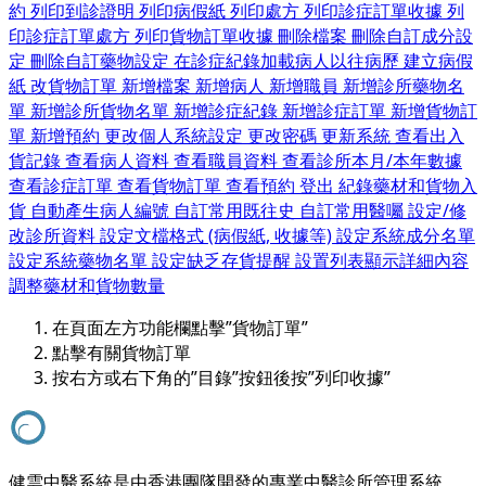
約
列印到診證明
列印病假紙
列印處方
列印診症訂單收據
列
印診症訂單處方
列印貨物訂單收據
刪除檔案
刪除自訂成分設
定
刪除自訂藥物設定
在診症紀錄加載病人以往病歷
建立病假
紙
改貨物訂單
新增檔案
新增病人
新增職員
新增診所藥物名
單
新增診所貨物名單
新增診症紀錄
新增診症訂單
新增貨物訂
單
新增預約
更改個人系統設定
更改密碼
更新系統
查看出入
貨記錄
查看病人資料
查看職員資料
查看診所本月/本年數據
查看診症訂單
查看貨物訂單
查看預約
登出
紀錄藥材和貨物入
貨
自動產生病人編號
自訂常用既往史
自訂常用醫囑
設定/修
改診所資料
設定文檔格式 (病假紙, 收據等)
設定系統成分名單
設定系統藥物名單
設定缺乏存貨提醒
設置列表顯示詳細內容
調整藥材和貨物數量
在頁面左方功能欄點擊”貨物訂單”
點擊有關貨物訂單
按右方或右下角的”目錄”按鈕後按”列印收據”
健雲中醫系統是由香港團隊開發的專業中醫診所管理系統。