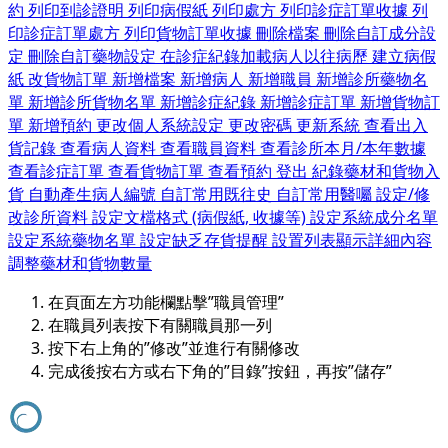
約
列印到診證明
列印病假紙
列印處方
列印診症訂單收據
列
印診症訂單處方
列印貨物訂單收據
刪除檔案
刪除自訂成分設
定
刪除自訂藥物設定
在診症紀錄加載病人以往病歷
建立病假
紙
改貨物訂單
新增檔案
新增病人
新增職員
新增診所藥物名
單
新增診所貨物名單
新增診症紀錄
新增診症訂單
新增貨物訂
單
新增預約
更改個人系統設定
更改密碼
更新系統
查看出入
貨記錄
查看病人資料
查看職員資料
查看診所本月/本年數據
查看診症訂單
查看貨物訂單
查看預約
登出
紀錄藥材和貨物入
貨
自動產生病人編號
自訂常用既往史
自訂常用醫囑
設定/修
改診所資料
設定文檔格式 (病假紙, 收據等)
設定系統成分名單
設定系統藥物名單
設定缺乏存貨提醒
設置列表顯示詳細內容
調整藥材和貨物數量
在頁面左方功能欄點擊”職員管理”
在職員列表按下有關職員那一列
按下右上角的”修改”並進行有關修改
完成後按右方或右下角的”目錄”按鈕，再按”儲存”